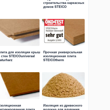
строительства каркасных
домов STEICO
лита для изоляции крыш
Прочная универсальная
 стен STEICOuniversal
изоляционная плита
aturharz
STEICOtherm
золяционная
Изоляция из древесного
итумированная плита
волокна для вдувания