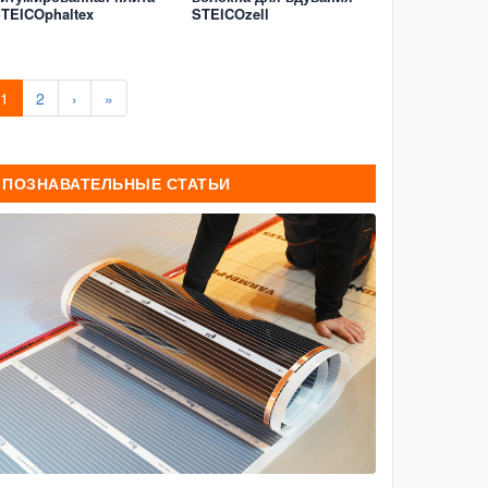
TEICOphaltex
STEICOzell
1
2
›
»
ПОЗНАВАТЕЛЬНЫЕ СТАТЬИ