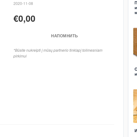
П
2020-11-08
и
м
€0,00
НАПОМНИТЬ
*Būsite nukreipti į mūsų partnerio tinklapį tolimesniam
pirkimui
и
И