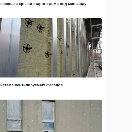
еределка крыши старого дома под мансарду
истема вентилируемых фасадов