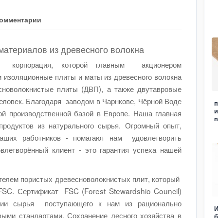
омментарии
материалов из древесного волокна
корпорация, которой главным акционером
 изоляционные плиты и маты из древесного волокна
сноволокнистые плиты (ДВП), а также двутавровые
еловек. Благодаря заводом в Чарнкове, Чёрной Воде
п
и
й производственной базой в Европе. Наша главная
n
 продуктов из натурального сырья. Огромный опыт,
наших работников - помагают нам удовлетворить
летворённый клиент - это гарантия успеха нашей
телем пористых древесноволокнистых плит, который
SC. Сертификат FSC (Forest Stewardshio Council)
кции сырья поступающего к нам из рационально
И
выми стандартами. Сохранение лесного хозяйства в
б