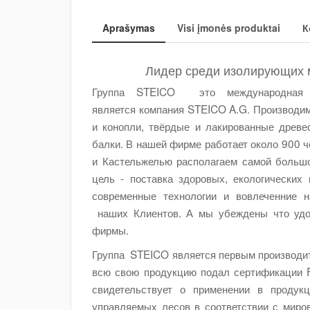
Aprašymas
Visi įmonės produktai
К
Лидер среди изолирующих 
Группа STEICO это международная 
является компания STEICO A.G. Производим
и конопли, твёрдые и лакированные древе
балки. В нашей фирме работает около 900 ч
и Кастельжелью располагаем самой большо
цель - поставка здоровых, екологических
современные технологии и вовлеченние 
наших Клиентов. А мы убеждены что удов
фирмы.
Группа STEICO является первым производи
всю свою продукцию подал сертификации F
свидетельствует о применении в проду
управляемых лесов в соответствии с миро