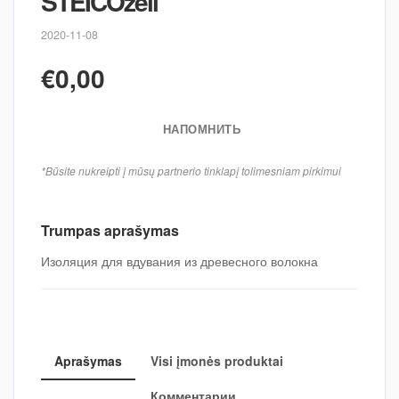
STEICOzell
2020-11-08
€0,00
НАПОМНИТЬ
*Būsite nukreipti į mūsų partnerio tinklapį tolimesniam pirkimui
Trumpas aprašymas
Изоляция для вдувания из древесного волокна
Aprašymas
Visi įmonės produktai
Комментарии