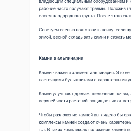
владеющим специальным оборудованием и на
рабочие часто получают травмы. Положив гл
слоем плодородного грунта. После этого ск
Советуем осенью подготовить почву, если нуж
зимой, весной складывать камни и сажать м
Камни в альпинарии
Камни - важный элемент альпинария. Это не
настоящими булыжниками с характерными у
Камни улучшают дренаж, щелочение почвы, а
верхней части растений, защищает их от вет
Чтобы разложение камней выглядело бы орга
комплексы камней создают очень характерн
т.д. В таких комплексах положение камней п