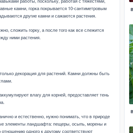
выками работы, поскольку, работая с тяжестями,
авные камни, горка покрывается 10-сантиметровым
В
ладываются другие камни и сажаются растения.
но, сложить горку, а после того как все слежится
ежду ними растения.
 только декорация для растений. Камни должны быть
глами.
ккумулируют влагу для корней, предоставляет тень
ра.
В
нично и естественно, нужно понимать, что в природе
ые элементы ландшафта: пещеры, осыпь, морены и
о отношению одного к другому соответствуют