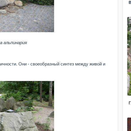
В
а альпинария
ичности. Они - своеобразный синтез между живой и
Г