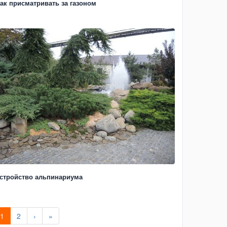
ак присматривать за газоном
стройство альпинариума
1
2
›
»