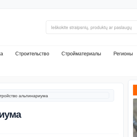
ка
Строительство
Стройматериалы
Регионы
тройство альпинариума
риума