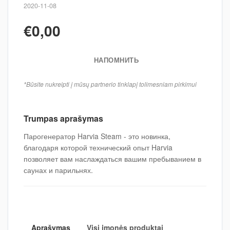
2020-11-08
€0,00
НАПОМНИТЬ
*Būsite nukreipti į mūsų partnerio tinklapį tolimesniam pirkimui
Trumpas aprašymas
Парогенератор Harvia Steam - это новинка,
благодаря которой технический опыт Harvia
позволяет вам наслаждаться вашим пребыванием в
саунах и парильнях.
Aprašymas
Visi įmonės produktai