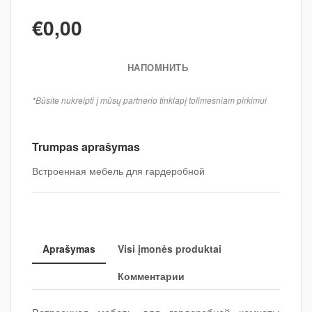
€0,00
НАПОМНИТЬ
*Būsite nukreipti į mūsų partnerio tinklapį tolimesniam pirkimui
Trumpas aprašymas
Встроенная мебель для гардеробной
Aprašymas
Visi įmonės produktai
Комментарии