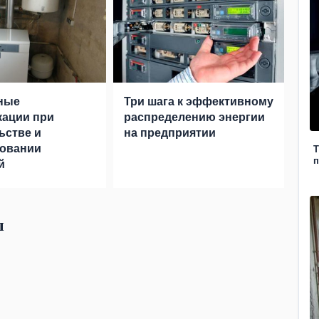
ные
Три шага к эффективному
ации при
распределению энергии
ьстве и
на предприятии
ровании
Т
п
й
ы